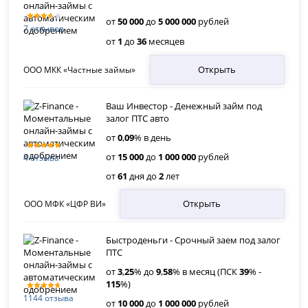
от
50 000
до
5 000 000
рублей
7 отзывов
от
1
до
36
месяцев
Открыть
ООО МКК «Частные займы»
Ваш Инвестор - Денежный займ под
залог ПТС авто
от
0
,
09
% в день
от
15 000
до
1 000 000
рублей
4 отзыва
от
61
дня до
2
лет
Открыть
ООО МФК «ЦФР ВИ»
Быстроденьги - Срочный заем под залог
ПТС
от
3
,
25
% до
9
,
58
% в месяц (ПСК
39
% -
115
%)
1144 отзыва
от
10 000
до
1 000 000
рублей