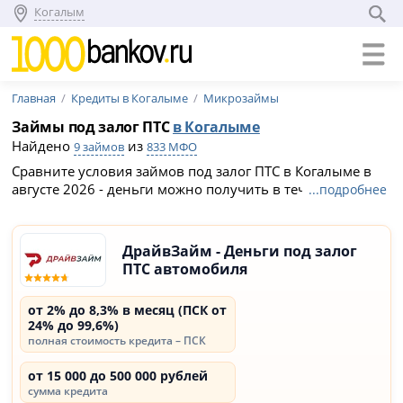
Когалым
Главная
Кредиты в Когалыме
Микрозаймы
Займы под залог ПТС
в Когалыме
Найдено
из
9 займов
833 МФО
Сравните условия займов под залог ПТС в Когалыме в
августе 2026 - деньги можно получить в течение 1 дня,
...подробнее
при этом автомобиль останется у вас. Условия займов
под ПТС в МФО Когалыма: сумма кредита до 1 000 000 ₽,
срок от 7 дней до 60 месяцев.
ДрайвЗайм - Деньги под залог
ПТС автомобиля
от 2% до 8,3% в месяц (ПСК от
24% до 99,6%)
полная стоимость кредита – ПСК
от 15 000 до 500 000 рублей
сумма кредита