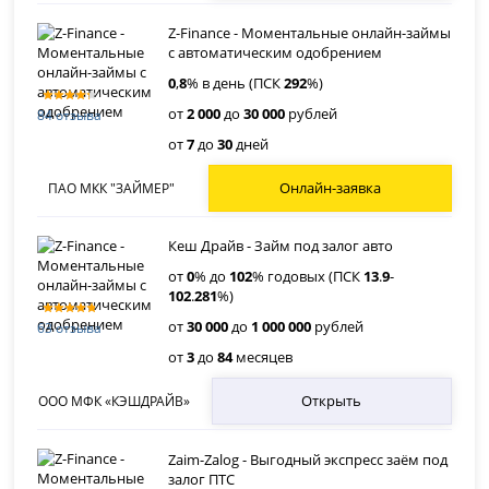
Z-Finance - Моментальные онлайн-займы
с автоматическим одобрением
0
,
8
% в день (ПСК
292
%)
от
2 000
до
30 000
рублей
84 отзыва
от
7
до
30
дней
Онлайн-заявка
ПАО МКК "ЗАЙМЕР"
Кеш Драйв - Займ под залог авто
от
0
% до
102
% годовых (ПСК
13
.
9
-
102
.
281
%)
от
30 000
до
1 000 000
рублей
63 отзыва
от
3
до
84
месяцев
Открыть
ООО МФК «КЭШДРАЙВ»
Zaim-Zalog - Выгодный экспресс заём под
залог ПТС