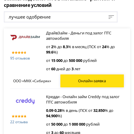
сравнение условий
лучшее одобрение
ДрайвЗайм - Деньги под залог ПТС
автомобиля
от
2
% до
8
,
3
% в месяц (ПСК от
24
% до
99
,
6
%)
95 отзывов
от
15 000
до
500 000
рублей
от
60
дней до
3
лет
Онлайн-заявка
ООО «МКК «Сибиряк»
Кредди - Онлайн займ Creddy под залог
ПТС автомобиля
0
,
09
-
0
,
28
% в день (ПСК от
32
,
850
% до
94
,
900
%)
22 отзыва
от
50 000
до
1 000 000
рублей
от
3
до
60
месяцев