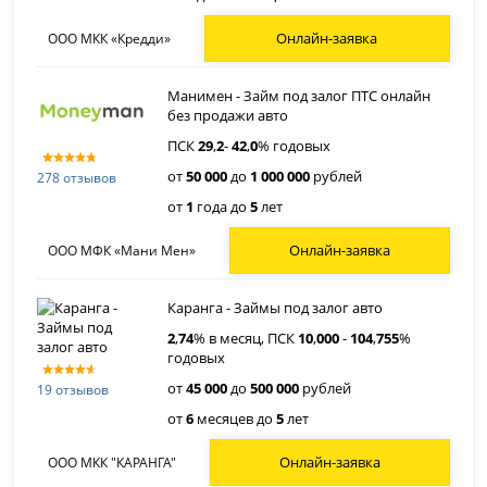
Онлайн-заявка
ООО МКК «Кредди»
Манимен - Займ под залог ПТС онлайн
без продажи авто
ПСК
29
,
2
-
42
,
0
% годовых
от
50 000
до
1 000 000
рублей
278 отзывов
от
1
года до
5
лет
Онлайн-заявка
ООО МФК «Мани Мен»
Каранга - Займы под залог авто
2
,
74
% в месяц, ПСК
10
,
000
-
104
,
755
%
годовых
от
45 000
до
500 000
рублей
19 отзывов
от
6
месяцев до
5
лет
Онлайн-заявка
ООО МКК "КАРАНГА"