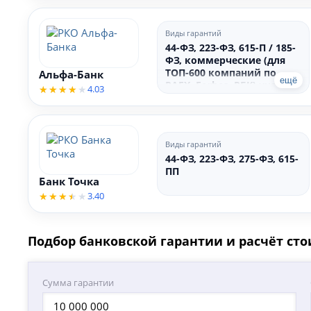
Виды гарантий
44-ФЗ, 223-ФЗ, 615-П / 185-
ФЗ, коммерческие (для
ТОП-600 компаний по
Альфа-Банк
ещё
RAEX, Forbes, РБК) участие
4.03
в торгах, исполнение
контракта, возврат
аванса, гарантийный
период
Виды гарантий
44-ФЗ, 223-ФЗ, 275-ФЗ, 615-
ПП
Банк Точка
3.40
Подбор банковской гарантии и расчёт ст
Сумма гарантии