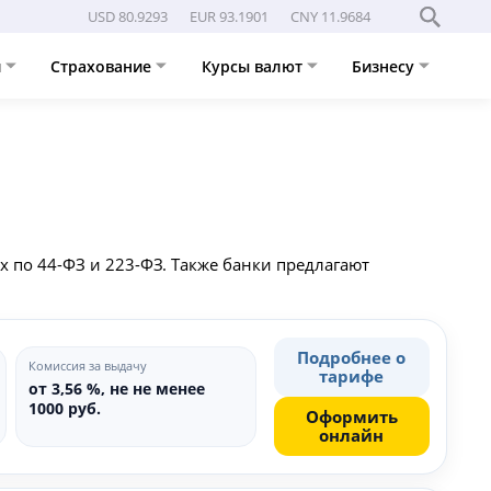
USD 80.9293
EUR 93.1901
CNY 11.9684
и
Страхование
Курсы валют
Бизнесу
х по 44-ФЗ и 223-ФЗ. Также банки предлагают
Подробнее о
Комиссия за выдачу
тарифе
от 3,56 %, не не менее
1000 руб.
Оформить
онлайн