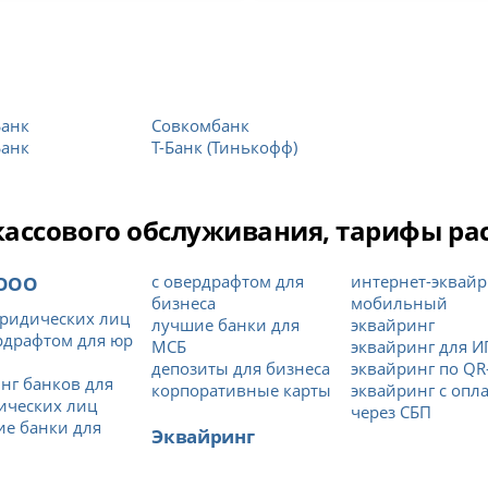
Банк
Совкомбанк
Банк
Т-Банк (Тинькофф)
ссового обслуживания, тарифы расч
 ООО
с овердрафтом для
интернет-эквайр
бизнеса
мобильный
ридических лиц
лучшие банки для
эквайринг
рдрафтом для юр
МСБ
эквайринг для И
депозиты для бизнеса
эквайринг по QR
нг банков для
корпоративные карты
эквайринг с опл
ических лиц
через СБП
е банки для
Эквайринг