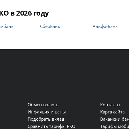
О в 2026 году
омбанк
СберБанк
Альфа-Банк
Обмен валюты
Контакты
и
Инфляция и цены
Карта сайта
Подобрать вклад
Вакансии ба
Сравнить тарифы РКО
Тарифы моби