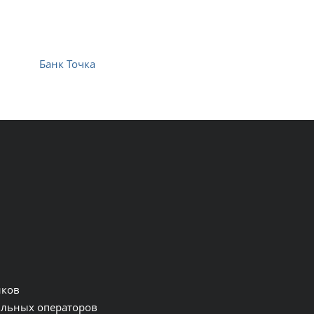
Банк Точка
нков
льных операторов