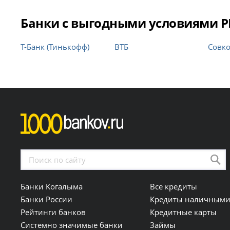
Банки с выгодными условиями РК
Т-Банк (Тинькофф)
ВТБ
Совк
Банки Когалыма
Все кредиты
Банки России
Кредиты наличным
Рейтинги банков
Кредитные карты
Системно значимые банки
Займы