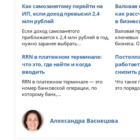
Как самозанятому перейти на
Валовая 
ИП, если доход превысил 2,4
как расс
млн рублей
в бизнес
Если доход самозанятого
Валовая п
приближается к 2,4 млн рублей в год,
ключевых 
нужно заранее выбрать...
бизнеса. О
RRN в платежном терминале:
Постоплат
что это, где найти и когда
работает
вводить
снизить 
RRN в платежном терминале — это
Что такое постоп
номер банковской операции, по
это порядо
которому банк,...
Александра Васнецова