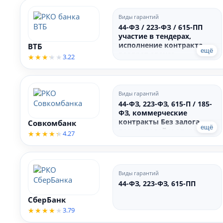
Виды гарантий
44-ФЗ / 223-ФЗ / 615-ПП
участие в тендерах,
исполнение контракта,
ВТБ
ещё
возврат аванса,
3.22
гарантийные
обязательства
Виды гарантий
44-ФЗ, 223-ФЗ, 615-П / 185-
ФЗ, коммерческие
контракты Без залога,
Совкомбанк
ещё
поручителей и открытия
4.27
счёта
Виды гарантий
44-ФЗ, 223-ФЗ, 615-ПП
СберБанк
3.79