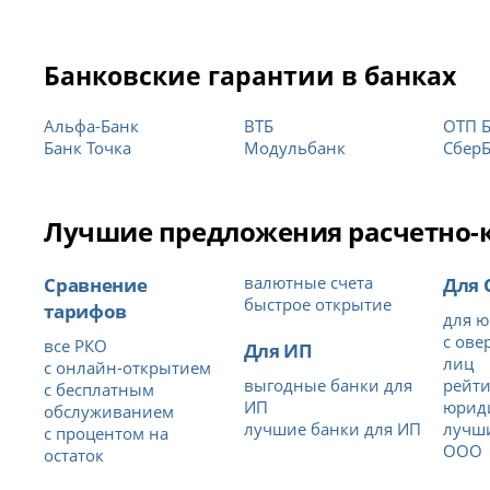
Банковские гарантии в банках
Альфа-Банк
ВТБ
ОТП 
Банк Точка
Модульбанк
Сбер
Лучшие предложения расчетно-ка
Сравнение
валютные счета
Для
быстрое открытие
тарифов
для ю
с ове
все РКО
Для ИП
лиц
с онлайн-открытием
выгодные банки для
рейти
с бесплатным
ИП
юрид
обслуживанием
лучшие банки для ИП
лучши
с процентом на
ООО
остаток