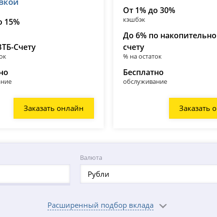
авкой
От 1% до 30%
кэшбэк
о 15%
До 6% по накопительн
ВТБ-Счету
счету
ок
% на остаток
но
Бесплатно
ание
обслуживание
Заказать онлайн
Заказать 
Валюта
Рубли
Расширенный подбор вклада