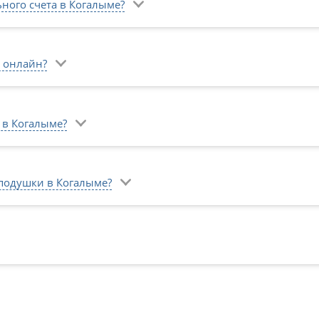
ьного счета в Когалыме?
 онлайн?
 в Когалыме?
подушки в Когалыме?