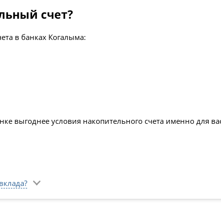
льный счет?
ета в банках Когалыма:
ке выгоднее условия накопительного счета именно для вас,
вклада?