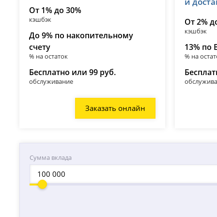
и дост
От 1% до 30%
кэшбэк
От 2% д
кэшбэк
До 9% по накопительному
счету
13% по 
% на остаток
% на остат
Бесплатно или 99 руб.
Бесплат
обслуживание
обслужив
Заказать онлайн
Сумма вклада