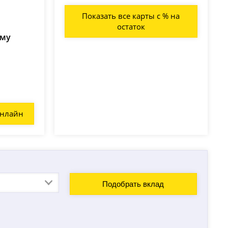
Показать все карты с % на
остаток
ому
онлайн
Подобрать вклад