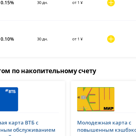
0.15%
30 дн.
от 1 ¥
0.10%
30 дн.
от 1 ¥
том по накопительному счету
Т-Банк (Тинькофф)
ая карта ВТБ с
Молодежная карта с
№ 1000
лицензия № 2673
тным обслуживанием
повышенным кэшбэк