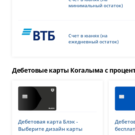
минимальный остаток)
Счет в юанях (на
ежедневный остаток)
Дебетовые карты Когалыма с процен
Т-Банк (Тинькофф)
ВТБ
Дебетовая карта Блэк -
Дебетов
лицензия № 2673
лицензия 
Выберите дизайн карты
беспла