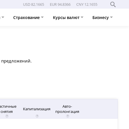
USD 82.1665
EUR 94.8366
CNY 12.1655
и
Страхование
Курсы валют
Бизнесу
8 предложений.
астичные
Авто-
Капитализация
снятия
пролонгация