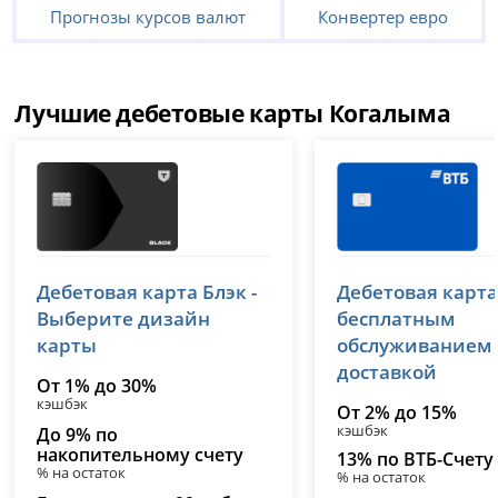
Прогнозы курсов валют
Конвертер евро
Лучшие дебетовые карты Когалыма
Т-Банк (Тинькофф)
ВТБ
Дебетовая карта Блэк -
Дебетовая карта
лицензия № 2673
лицензия № 1000
Выберите дизайн
бесплатным
карты
обслуживанием
доставкой
От 1% до 30%
кэшбэк
От 2% до 15%
кэшбэк
До 9% по
накопительному счету
13% по ВТБ-Счету
% на остаток
% на остаток