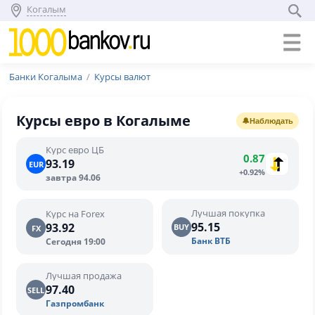
Когалым
Банки Когалыма
Курсы валют
Курсы евро в Когалыме
🔔
Наблюдать
Курс евро ЦБ
0.87
93.19
EUR
+0.92%
завтра 94.06
Лучшая покупка
Курс на Forex
95.15
93.92
BUY
FX
Банк ВТБ
Сегодня 19:00
Лучшая продажа
97.40
SELL
Газпромбанк