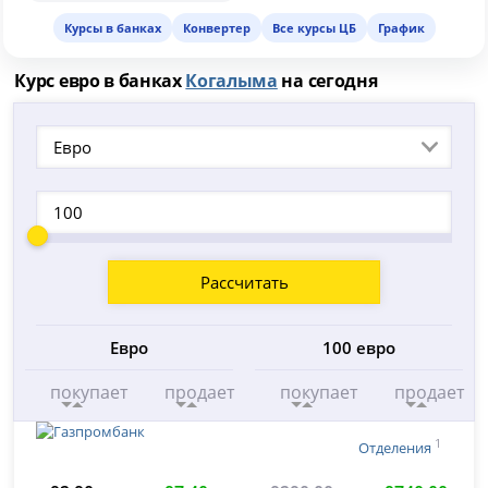
Курсы в банках
Конвертер
Все курсы ЦБ
График
Курс евро в банках
Когалыма
на сегодня
Евро
Рассчитать
Евро
100 евро
покупает
продает
покупает
продает
1
Отделения