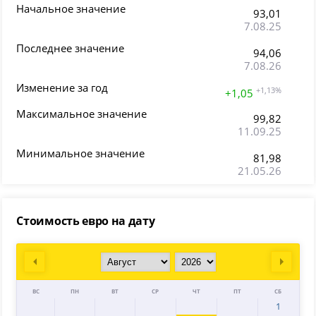
Начальное значение
93,01
7.08.25
Последнее значение
94,06
7.08.26
Изменение за год
+1,13%
+1,05
Максимальное значение
99,82
11.09.25
Минимальное значение
81,98
21.05.26
Стоимость евро на дату
Prev
Next
ВС
ПН
ВТ
СР
ЧТ
ПТ
СБ
1