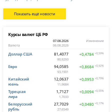
Показать ещё новости
Курсы валют ЦБ РФ
07.08.2026
Изменение
Валюта
06.08.2026
Доллар США
81,4077
+0,59%
+0,4784
80,9293
Евро
94,0585
+0,92%
+0,8684
93,1901
Китайский
12,0637
+0,79%
+0,0953
юань
11,9684
Турецкая
1,7127
+0,55%
+0,0094
лира
1,7033
Белорусский
27,7029
+0,17%
+0,0480
рубль
27,6549